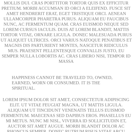
MOLLIS DUI. CRAS PORTTITOR TORTOR QUIS EX EFFICITUR
PRETIUM. MORBI ACCUMSAN ID ORCI A ELEIFEND. FUSCE SIT
AMET HENDRERIT ERAT, EGET TRISTIQUE ORCI. AENEAN
ULLAMCORPER PHARETRA PURUS. ALIQUAM EU FAUCIBUS
NUNC, AC FERMENTUM QUAM. CRAS EUISMOD NEQUE SED
LOREM CURSUS IACULIS. DUIS AT LOREM BLANDIT, MATTIS
TORTOR VITAE, ORNARE LIGULA. DONEC MALESUADA PURUS
UT ALIQUET ULTRICES. ORCI VARIUS NATOQUE PENATIBUS ET
MAGNIS DIS PARTURIENT MONTES, NASCETUR RIDICULUS
MUS. PRAESENT PELLENTESQUE CONVALLIS JUSTO, EU
SEMPER NULLA LOBORTIS AC. CRAS LIBERO NISI, TEMPOR ID
MASSA
HAPPINESS CANNOT BE TRAVELED TO, OWNED,
EARNED, WORN OR CONSUMED. IT IS THE
SPIRITUAL.
LOREM IPSUM DOLOR SIT AMET, CONSECTETUR ADIPISCING
ELIT. UT VITAE FEUGIAT MAGNA, UT MATTIS LIGULA.
ALIQUAM UT TINCIDUNT VENENATIS TELLUS EUISMOD
FERMENTUM. MAECENAS SED DAPIBUS EROS. PHASELLUS EU
MI METUS. NUNC MI NISL, VIVERRA ID SOLLICITUDIN ET,
AUCTOR SIT AMET AUGUE. MORBI BLANDIT DOLOR AC
RHONCUS SEMPER. DONEC RUTRUM RISUS VITAE ARCU