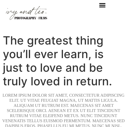
The greatest thing
you’ll ever learn, is
just to love and be
truly loved in return.
LOREM IPSUM DOLOR SIT AMET, CONSECTETUR ADIPISCING
ELIT. UT VITAE FEUGIAT MAGNA, UT MATTIS LIGULA.
ALIQUAM UT RUTRUM EST. MAECENAS SIT AMET
SCELERISQUE ORCI. AENEAN ET EX UT ELIT TINCIDUNT
RUTRUM VITAE ELEIFEND METUS. NUNC TINCIDUNT
VENENATIS TELLUS EUISMOD FERMENTUM. MAECENAS SED
DAPIBUS EROS. PHASELLUS EU MI METUS. NUNC MI NISL,