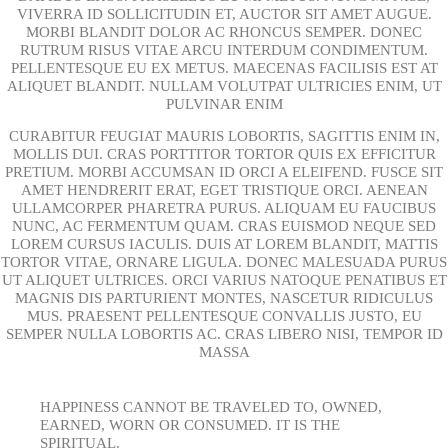
VIVERRA ID SOLLICITUDIN ET, AUCTOR SIT AMET AUGUE.
MORBI BLANDIT DOLOR AC RHONCUS SEMPER. DONEC
RUTRUM RISUS VITAE ARCU INTERDUM CONDIMENTUM.
PELLENTESQUE EU EX METUS. MAECENAS FACILISIS EST AT
ALIQUET BLANDIT. NULLAM VOLUTPAT ULTRICIES ENIM, UT
PULVINAR ENIM
CURABITUR FEUGIAT MAURIS LOBORTIS, SAGITTIS ENIM IN,
MOLLIS DUI. CRAS PORTTITOR TORTOR QUIS EX EFFICITUR
PRETIUM. MORBI ACCUMSAN ID ORCI A ELEIFEND. FUSCE SIT
AMET HENDRERIT ERAT, EGET TRISTIQUE ORCI. AENEAN
ULLAMCORPER PHARETRA PURUS. ALIQUAM EU FAUCIBUS
NUNC, AC FERMENTUM QUAM. CRAS EUISMOD NEQUE SED
LOREM CURSUS IACULIS. DUIS AT LOREM BLANDIT, MATTIS
TORTOR VITAE, ORNARE LIGULA. DONEC MALESUADA PURUS
UT ALIQUET ULTRICES. ORCI VARIUS NATOQUE PENATIBUS ET
MAGNIS DIS PARTURIENT MONTES, NASCETUR RIDICULUS
MUS. PRAESENT PELLENTESQUE CONVALLIS JUSTO, EU
SEMPER NULLA LOBORTIS AC. CRAS LIBERO NISI, TEMPOR ID
MASSA
HAPPINESS CANNOT BE TRAVELED TO, OWNED,
EARNED, WORN OR CONSUMED. IT IS THE
SPIRITUAL.