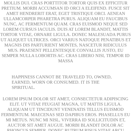
MOLLIS DUI. CRAS PORTTITOR TORTOR QUIS EX EFFICITUR
PRETIUM. MORBI ACCUMSAN ID ORCI A ELEIFEND. FUSCE SIT
AMET HENDRERIT ERAT, EGET TRISTIQUE ORCI. AENEAN
ULLAMCORPER PHARETRA PURUS. ALIQUAM EU FAUCIBUS
NUNC, AC FERMENTUM QUAM. CRAS EUISMOD NEQUE SED
LOREM CURSUS IACULIS. DUIS AT LOREM BLANDIT, MATTIS
TORTOR VITAE, ORNARE LIGULA. DONEC MALESUADA PURUS
UT ALIQUET ULTRICES. ORCI VARIUS NATOQUE PENATIBUS ET
MAGNIS DIS PARTURIENT MONTES, NASCETUR RIDICULUS
MUS. PRAESENT PELLENTESQUE CONVALLIS JUSTO, EU
SEMPER NULLA LOBORTIS AC. CRAS LIBERO NISI, TEMPOR ID
MASSA
HAPPINESS CANNOT BE TRAVELED TO, OWNED,
EARNED, WORN OR CONSUMED. IT IS THE
SPIRITUAL.
LOREM IPSUM DOLOR SIT AMET, CONSECTETUR ADIPISCING
ELIT. UT VITAE FEUGIAT MAGNA, UT MATTIS LIGULA.
ALIQUAM UT TINCIDUNT VENENATIS TELLUS EUISMOD
FERMENTUM. MAECENAS SED DAPIBUS EROS. PHASELLUS EU
MI METUS. NUNC MI NISL, VIVERRA ID SOLLICITUDIN ET,
AUCTOR SIT AMET AUGUE. MORBI BLANDIT DOLOR AC
RHONCUS SEMPER. DONEC RUTRUM RISUS VITAE ARCU