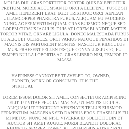
MOLLIS DUI. CRAS PORTTITOR TORTOR QUIS EX EFFICITUR
PRETIUM. MORBI ACCUMSAN ID ORCI A ELEIFEND. FUSCE SIT
AMET HENDRERIT ERAT, EGET TRISTIQUE ORCI. AENEAN
ULLAMCORPER PHARETRA PURUS. ALIQUAM EU FAUCIBUS
NUNC, AC FERMENTUM QUAM. CRAS EUISMOD NEQUE SED
LOREM CURSUS IACULIS. DUIS AT LOREM BLANDIT, MATTIS
TORTOR VITAE, ORNARE LIGULA. DONEC MALESUADA PURUS
UT ALIQUET ULTRICES. ORCI VARIUS NATOQUE PENATIBUS ET
MAGNIS DIS PARTURIENT MONTES, NASCETUR RIDICULUS
MUS. PRAESENT PELLENTESQUE CONVALLIS JUSTO, EU
SEMPER NULLA LOBORTIS AC. CRAS LIBERO NISI, TEMPOR ID
MASSA
HAPPINESS CANNOT BE TRAVELED TO, OWNED,
EARNED, WORN OR CONSUMED. IT IS THE
SPIRITUAL.
LOREM IPSUM DOLOR SIT AMET, CONSECTETUR ADIPISCING
ELIT. UT VITAE FEUGIAT MAGNA, UT MATTIS LIGULA.
ALIQUAM UT TINCIDUNT VENENATIS TELLUS EUISMOD
FERMENTUM. MAECENAS SED DAPIBUS EROS. PHASELLUS EU
MI METUS. NUNC MI NISL, VIVERRA ID SOLLICITUDIN ET,
AUCTOR SIT AMET AUGUE. MORBI BLANDIT DOLOR AC
RHONCUS SEMPER. DONEC RUTRUM RISUS VITAE ARCU