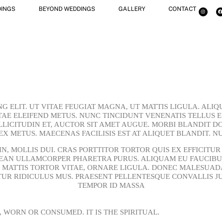
INGS
BEYOND WEDDINGS
GALLERY
CONTACT
NG ELIT. UT VITAE FEUGIAT MAGNA, UT MATTIS LIGULA. ALI
ITAE ELEIFEND METUS. NUNC TINCIDUNT VENENATIS TELLUS
OLLICITUDIN ET, AUCTOR SIT AMET AUGUE. MORBI BLANDIT
 METUS. MAECENAS FACILISIS EST AT ALIQUET BLANDIT. NU
IN, MOLLIS DUI. CRAS PORTTITOR TORTOR QUIS EX EFFICITUR
AENEAN ULLAMCORPER PHARETRA PURUS. ALIQUAM EU FAUCI
, MATTIS TORTOR VITAE, ORNARE LIGULA. DONEC MALESUAD
UR RIDICULUS MUS. PRAESENT PELLENTESQUE CONVALLIS JUS
TEMPOR ID MASSA
WORN OR CONSUMED. IT IS THE SPIRITUAL.