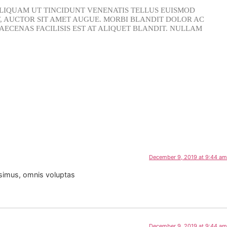
 ALIQUAM UT TINCIDUNT VENENATIS TELLUS EUISMOD
T, AUCTOR SIT AMET AUGUE. MORBI BLANDIT DOLOR AC
CENAS FACILISIS EST AT ALIQUET BLANDIT. NULLAM
December 9, 2019 at 9:44 am
ssimus, omnis voluptas
December 9, 2019 at 9:44 am