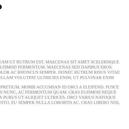
QUAM UT RUTRUM EST. MAECENAS SIT AMET SCELERISQUE
 EUISMOD FERMENTUM. MAECENAS SED DAPIBUS EROS.
 DOLOR AC RHONCUS SEMPER. DONEC RUTRUM RISUS VITAE
LLAM VOLUTPAT ULTRICIES ENIM, UT PULVINAR ENIM
 PRETIUM. MORBI ACCUMSAN ID ORCI A ELEIFEND. FUSCE
BUS NUNC, AC FERMENTUM QUAM. CRAS EUISMOD NEQUE
A PURUS UT ALIQUET ULTRICES. ORCI VARIUS NATOQUE
TO, EU SEMPER NULLA LOBORTIS AC. CRAS LIBERO NISI,