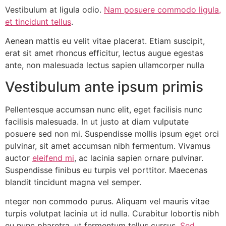
Vestibulum at ligula odio.
Nam posuere commodo ligula,
et tincidunt tellus
.
Aenean mattis eu velit vitae placerat. Etiam suscipit,
erat sit amet rhoncus efficitur, lectus augue egestas
ante, non malesuada lectus sapien ullamcorper nulla
Vestibulum ante ipsum primis
Pellentesque accumsan nunc elit, eget facilisis nunc
facilisis malesuada. In ut justo at diam vulputate
posuere sed non mi. Suspendisse mollis ipsum eget orci
pulvinar, sit amet accumsan nibh fermentum. Vivamus
auctor
eleifend mi
, ac lacinia sapien ornare pulvinar.
Suspendisse finibus eu turpis vel porttitor. Maecenas
blandit tincidunt magna vel semper.
nteger non commodo purus. Aliquam vel mauris vitae
turpis volutpat lacinia ut id nulla. Curabitur lobortis nibh
eu nunc pharetra, ut fermentum tellus cursus.
Sed